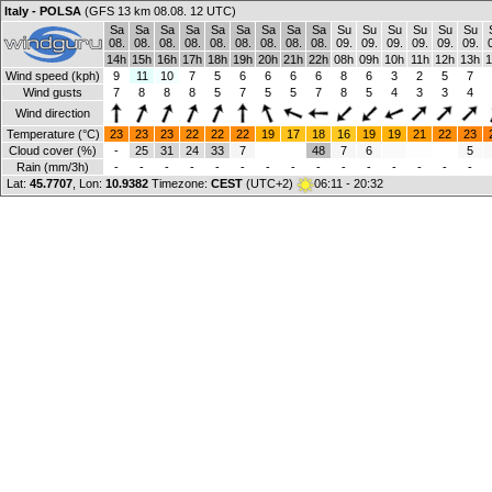
Italy - POLSA
(GFS 13 km 08.08. 12 UTC)
Sa
Sa
Sa
Sa
Sa
Sa
Sa
Sa
Sa
Su
Su
Su
Su
Su
Su
08.
08.
08.
08.
08.
08.
08.
08.
08.
09.
09.
09.
09.
09.
09.
14h
15h
16h
17h
18h
19h
20h
21h
22h
08h
09h
10h
11h
12h
13h
1
Wind speed (kph)
9
11
10
7
5
6
6
6
6
8
6
3
2
5
7
Wind gusts
7
8
8
8
5
7
5
5
7
8
5
4
3
3
4
Wind direction
Temperature (°C)
23
23
23
22
22
22
19
17
18
16
19
19
21
22
23
Cloud cover (%)
-
25
31
24
33
7
48
7
6
5
Rain (mm/3h)
-
-
-
-
-
-
-
-
-
-
-
-
-
-
-
Lat:
45.7707
, Lon:
10.9382
Timezone:
CEST
(UTC+2)
06:11 - 20:32