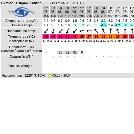
Ukraine - Старый Салтов
(GFS 13 km 06.08. 12 UTC)
Чт
Чт
Чт
Чт
Чт
Чт
Чт
Чт
Чт
Пт
Пт
Пт
Пт
06.
06.
06.
06.
06.
06.
06.
06.
06.
07.
07.
07.
07
15h
16h
17h
18h
19h
20h
21h
22h
23h
06h
07h
08h
09
Скорость ветра (м/с)
0.4
0.6
0.7
0.9
1.8
2.6
2.3
2.6
3.1
2.3
2.4
2.5
2.
Порывы ветра
1.1
1.3
1.4
1.6
3
3.2
2.6
3
4.6
2.4
4.2
3.8
3.
Направление ветра
Температура (°C)
36
36
36
35
33
29
27
26
26
23
25
29
31
Изотерма 0° (м)
4.3k
4.3k
4.3k
4.3k
4.3k
4.3k
4.4k
4.4k
4.4k
4.2k
4.3k
4.3k
4.3
-
Облачность (%)
-
высокая / средняя / низкая
-
25
29
31
8
Осадки (мм/3ч)
-
-
-
-
-
-
-
-
-
-
-
-
-
Оценка Windguru
Часовой пояс:
EEST
(UTC+3)
05:13 - 20:04