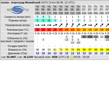
russia - Аэроград-Можайский
(GFS 13 km 06.08. 12 UTC)
Чт
Чт
Чт
Чт
Чт
Чт
Чт
Чт
Пт
Пт
Пт
Пт
Пт
06.
06.
06.
06.
06.
06.
06.
06.
07.
07.
07.
07.
07
15h
16h
17h
18h
19h
20h
21h
22h
03h
04h
05h
06h
07
Скорость ветра (м/с)
3
4
3
2
1
1
1
3
2
2
1
1
2
Порывы ветра
5
5
5
4
1
1
1
3
3
2
1
1
3
Направление ветра
Температура (°C)
30
30
29
28
27
24
23
21
19
19
19
19
20
Изотерма 0° (м)
4.2k
4.2k
4.2k
4.2k
4.2k
4.2k
4.1k
4.2k
4.1k
4.2k
4.2k
4.1k
4.2
-
6
5
86
100
66
10
10
Облачность (%)
-
5
13
5
5
5
21
высокая / средняя / низкая
-
10
16
Осадки (мм/3ч)
-
-
-
-
-
-
-
-
-
-
-
-
-
Влажность (%)
46
48
53
61
70
76
78
89
96
97
96
96
96
Давление (гПа)
13
14
14
13
13
13
13
13
13
13
13
13
13
Lat:
55.4987
, Lon:
36.2109
Часовой пояс:
MSK
(UTC+3)
04:55 - 20:26