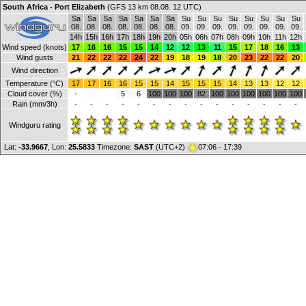
South Africa - Port Elizabeth
(GFS 13 km 08.08. 12 UTC)
Sa
Sa
Sa
Sa
Sa
Sa
Sa
Su
Su
Su
Su
Su
Su
Su
Su
08.
08.
08.
08.
08.
08.
08.
09.
09.
09.
09.
09.
09.
09.
09.
14h
15h
16h
17h
18h
19h
20h
05h
06h
07h
08h
09h
10h
11h
12h
Wind speed (knots)
17
16
16
15
15
14
12
12
13
11
15
17
18
16
13
Wind gusts
21
22
22
22
24
22
19
18
19
18
20
23
22
22
20
Wind direction
Temperature (°C)
17
17
16
16
15
15
14
15
15
15
14
13
13
12
12
Cloud cover (%)
-
5
6
100
100
100
82
100
100
100
100
100
100
Rain (mm/3h)
-
-
-
-
-
-
-
-
-
-
-
-
-
-
-
Windguru rating
Lat:
-33.9667
, Lon:
25.5833
Timezone:
SAST
(UTC+2)
07:06 - 17:39