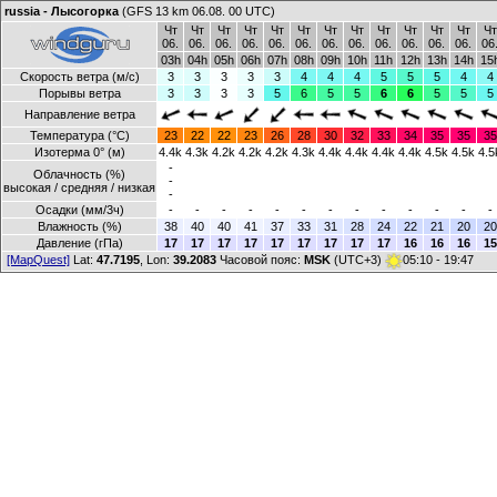
russia - Лысогорка
(GFS 13 km 06.08. 00 UTC)
Чт
Чт
Чт
Чт
Чт
Чт
Чт
Чт
Чт
Чт
Чт
Чт
Чт
06.
06.
06.
06.
06.
06.
06.
06.
06.
06.
06.
06.
06
03h
04h
05h
06h
07h
08h
09h
10h
11h
12h
13h
14h
15
Скорость ветра (м/с)
3
3
3
3
3
4
4
4
5
5
5
4
4
Порывы ветра
3
3
3
3
5
6
5
5
6
6
5
5
5
Направление ветра
Температура (°C)
23
22
22
23
26
28
30
32
33
34
35
35
35
Изотерма 0° (м)
4.4k
4.3k
4.2k
4.2k
4.2k
4.3k
4.4k
4.4k
4.4k
4.4k
4.5k
4.5k
4.5
-
Облачность (%)
-
высокая / средняя / низкая
-
Осадки (мм/3ч)
-
-
-
-
-
-
-
-
-
-
-
-
-
Влажность (%)
38
40
40
41
37
33
31
28
24
22
21
20
20
Давление (гПа)
17
17
17
17
17
17
17
17
17
16
16
16
15
[MapQuest]
Lat:
47.7195
, Lon:
39.2083
Часовой пояс:
MSK
(UTC+3)
05:10 - 19:47