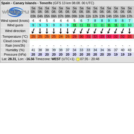
Spain - Canary Islands - Tenerife
(GFS 13 km 08.08. 00 UTC)
Sa
Sa
Sa
Sa
Sa
Sa
Sa
Sa
Sa
Sa
Sa
Sa
Sa
Sa
Sa
08.
08.
08.
08.
08.
08.
08.
08.
08.
08.
08.
08.
08.
08.
08.
03h
04h
05h
06h
07h
08h
09h
10h
11h
12h
13h
14h
15h
16h
17h
Wind speed (knots)
4
4
5
4
4
4
5
6
7
8
8
9
8
8
7
Wind gusts
9
9
9
9
8
9
11
11
11
11
11
11
11
11
10
Wind direction
Temperature (°C)
25
25
25
25
24
25
29
30
31
32
33
33
32
32
31
Cloud cover (%)
Rain (mm/3h)
-
-
-
-
-
-
-
-
-
-
-
-
-
-
-
Humidity (%)
41
38
38
39
38
37
34
33
33
34
34
36
37
40
43
Pressure (hPa)
20
20
20
20
20
20
20
20
20
20
20
20
19
19
19
Lat:
28.31
, Lon:
-16.56
Timezone:
WEST
(UTC+1)
07:35 - 20:48