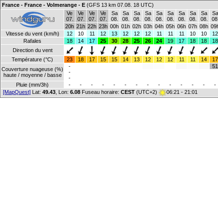
France - France - Volmerange - E
(GFS 13 km 07.08. 18 UTC)
Ve
Ve
Ve
Ve
Sa
Sa
Sa
Sa
Sa
Sa
Sa
Sa
Sa
S
07.
07.
07.
07.
08.
08.
08.
08.
08.
08.
08.
08.
08.
08
20h
21h
22h
23h
00h
01h
02h
03h
04h
05h
06h
07h
08h
09
Vitesse du vent (km/h)
12
10
11
12
13
12
12
12
11
11
11
10
10
12
Rafales
18
14
17
25
30
28
25
26
24
19
17
18
18
18
Direction du vent
Température (°C)
23
18
17
15
15
14
13
12
12
12
11
11
14
17
-
51
Couverture nuageuse (%)
-
haute / moyenne / basse
-
Pluie (mm/3h)
-
-
-
-
-
-
-
-
-
-
-
-
-
-
[MapQuest]
Lat:
49.43
, Lon:
6.08
Fuseau horaire:
CEST
(UTC+2)
06:21 - 21:01