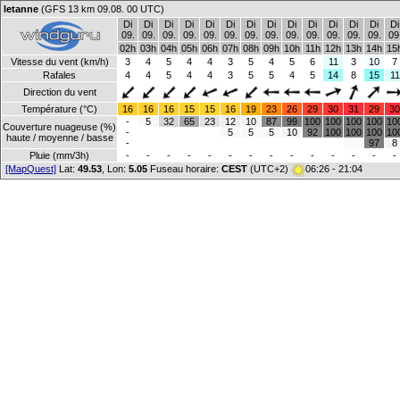
letanne
(GFS 13 km 09.08. 00 UTC)
Di
Di
Di
Di
Di
Di
Di
Di
Di
Di
Di
Di
Di
Di
09.
09.
09.
09.
09.
09.
09.
09.
09.
09.
09.
09.
09.
09
02h
03h
04h
05h
06h
07h
08h
09h
10h
11h
12h
13h
14h
15
Vitesse du vent (km/h)
3
4
5
4
4
3
5
4
5
6
11
3
10
7
Rafales
4
4
5
4
4
3
5
5
4
5
14
8
15
11
Direction du vent
Température (°C)
16
16
16
15
15
16
19
23
26
29
30
31
29
30
-
5
32
65
23
12
10
87
99
100
100
100
100
10
Couverture nuageuse (%)
-
5
5
5
10
92
100
100
100
10
haute / moyenne / basse
-
97
8
Pluie (mm/3h)
-
-
-
-
-
-
-
-
-
-
-
-
-
-
[MapQuest]
Lat:
49.53
, Lon:
5.05
Fuseau horaire:
CEST
(UTC+2)
06:26 - 21:04